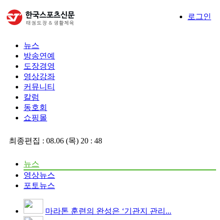
로그인
뉴스
방송연예
도장경영
영상강좌
커뮤니티
칼럼
동호회
쇼핑몰
최종편집 :
08.06 (목) 20 : 48
뉴스
영상뉴스
포토뉴스
마라톤 훈련의 완성은 ‘기관지 관리...