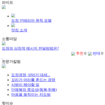
라이프
도장 인테리어 원칙 모델
맛집 소개
소통마당
도장의 상징적 메시지 전달방법은?
추천
0
반대
0
전문가칼럼
도장경영, SNS가 대세...
꼬리가 머리를 흔드는 경영
사범이 해야할 일
단체복의 중요성(동복,하복)
마음을 움직이는 지도법
핫이슈