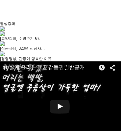
영상강좌
[교양강좌] 수명주기 6강
[성공사례] 320명 성공사...
[경영영상] 관장이 행복한 이유