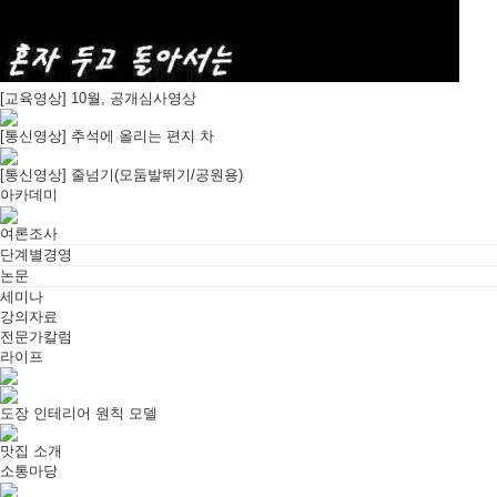
[교육영상] 10월, 공개심사영상
[통신영상] 추석에 올리는 편지 차
[통신영상] 줄넘기(모둠발뛰기/공원용)
아카데미
여론조사
단계별경영
논문
세미나
강의자료
전문가칼럼
라이프
도장 인테리어 원칙 모델
맛집 소개
소통마당