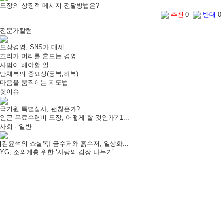
도장의 상징적 메시지 전달방법은?
추천
0
반대
0
전문가칼럼
도장경영, SNS가 대세...
꼬리가 머리를 흔드는 경영
사범이 해야할 일
단체복의 중요성(동복,하복)
마음을 움직이는 지도법
핫이슈
국기원 특별심사, 괜찮은가?
인근 무료수련비 도장, 어떻게 할 것인가? 1...
사회 · 일반
[김윤석의 쇼셜톡] 금수저와 흙수저, 일상화...
YG, 소외계층 위한 ‘사랑의 김장 나누기’ ...