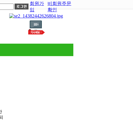
회원가
비회원주문
입
확인
한
되