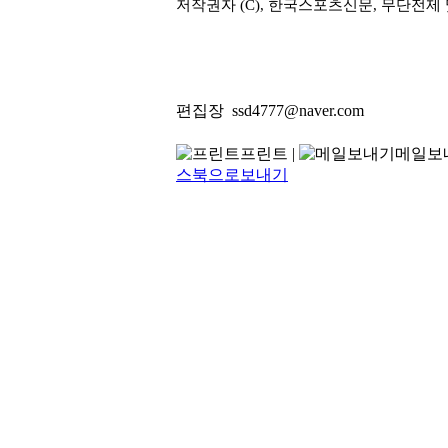
저작권자 (C), 한국스포츠신문, 무단전제
편집장
ssd4777@naver.com
프린트
|
메일보
스북으로보내기