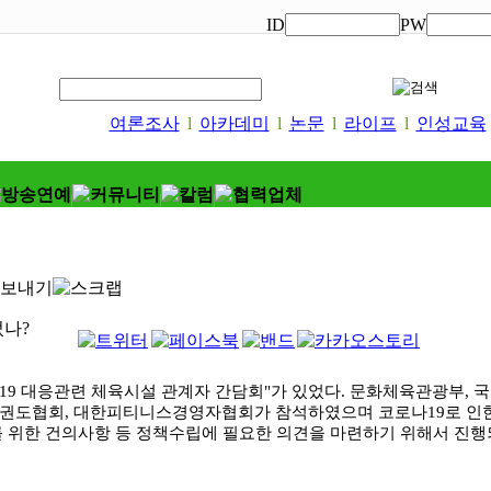
ID
PW
여론조사
l
아카데미
l
논문
l
라이프
l
인성교육
었나?
19
대응관련 체육시설 관계자 간담회"가 있었다
.
문화체육관광부
,
국
권도협회
,
대한피티니스경영자협회가 참석하였으며 코로나
19
로 인
를 위한 건의사항 등 정책수립에 필요한 의견을 마련하기 위해서 진행