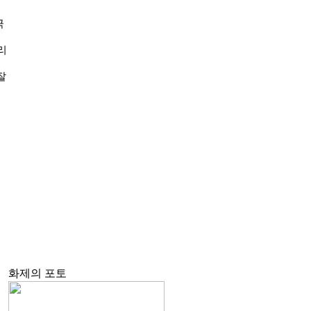
극
리
잘
화제의
포토