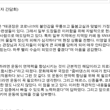
자 간담회)
은
“
태권장은 코로나
19
의 불안감을 무릎쓰고 돌봄교실과 맞벌이 가정
수련생들이 있다
.
그래서 일부 도장들은 이러함을 위해 자발적으로 헌
 사람으로 매도당하고 있다
.
특히 일부 지역에선 지역맘 카페 등
SNS
있어 물질적 정신적 피해가 심각하다
”
며 현장 상황을 전했다
.
이영열 
 관장님과 지도자들이 이렇게 큰 피해를 당하게 되어 매우 안타깝다
 믿는다
.
하루 빨리 수습이 되었으면 좋겠다
”
며 아픔을 공감했다
.
하려면 운동이 면역력을 향상시키는 것이 근본적인 해답이라고 의료
포함시켰나
”
라고 따졌다
.
문화체육부 국장은
“
줌바댄스의 여파가 컸
적용하다 보니 그런 것 같다
.
또 운동이 면역력 향상을 위해 꼭 필요
이라면 운동이 꼭 필요하다고 생각한다
.
그리고 매르스
,
신종플루
,
코
한 명도 나오지 않았다
.
이 점을 보고 있다
.
이러한 객관적인 내용들
고 업종에서 빠질 수 있도록 노력하겠다
”
며 답하였다
.
그리고 앞으로
키며 운동에 임해줄 것을 당부했다
.