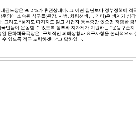
“
태권도장은
96.2 %
가 휴관상태다
.
그 어떤 집단보다 정부정책에 적
장운영에 소속된 식구들
(
관장
,
사범
,
차량선생님
,
기타
)
은 생계가 심각
다
.
그리고
“
묻지도 따지지도 말고 사업자 등록증만 있으면 저렴한 금
전국민들이 운동할 수 있도록 정부와 지자체가 지원하는
“
운동쿠폰지
이영열 문화체육국장은
“
구체적인 피해상황과 요구사항을 논리적으로 
 수 있도록 적극 노력하겠다
”
고 답하였다
.