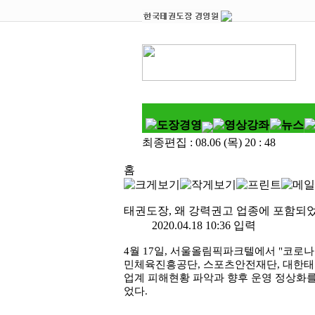
최종편집 :
08.06 (목) 20 : 48
홈
태권도장, 왜 강력권고 업종에 포함되
2020.04.18 10:36 입력
4
월
17
일
,
서울올림픽파크텔에서 "코로나
민체육진흥공단
,
스포츠안전재단
,
대한태
업계 피해현황 파악과 향후 운영 정상화
었다
.