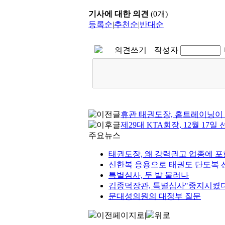
기사에 대한 의견
(
0
개)
등록순
|
추천순
|
반대순
의견쓰기
작성자
휴관 태권도장, 홈트레이닝이 
제29대 KTA회장, 12월 17일
주요뉴스
태권도장, 왜 강력권고 업종에 
신한복 응용으로 태권도 단도복 선
특별심사, 두 발 물러나
김종덕장관, 특별심사"중지시켰다
문대성의원의 대정부 질문
이전페이지로
|
위로